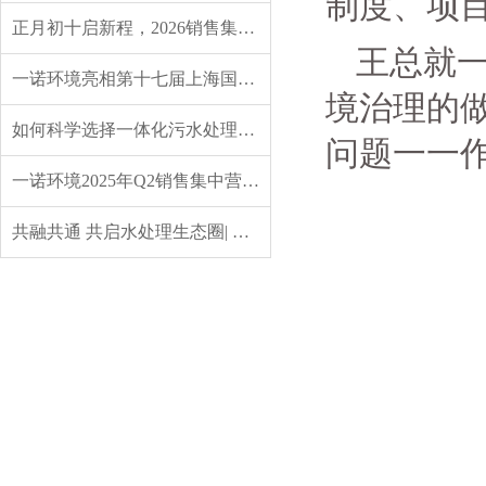
制度、项
正月初十启新程，2026销售集中营燃情开营，聚力攻坚创佳绩！
王总就
一诺环境亮相第十七届上海国际水展，创新水科技引领绿色未来
境治理的
如何科学选择一体化污水处理设备？实用指南来了
问题一一
一诺环境2025年Q2销售集中营：赋能成长，共启新程
共融共通 共启水处理生态圈| 英诺格林成立20周年供应商大会定义水处理未来式