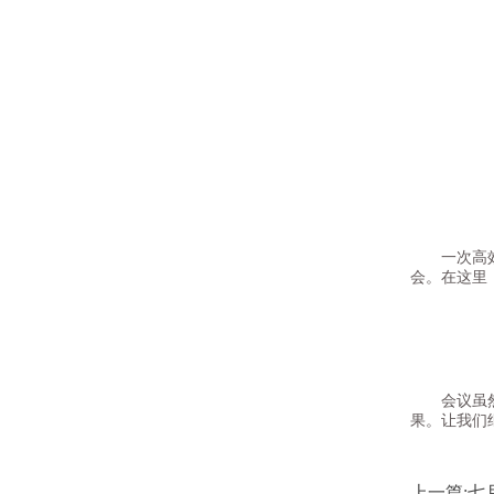
一次高效深
会。在这里
会议虽然结
果。让我们
上一篇: