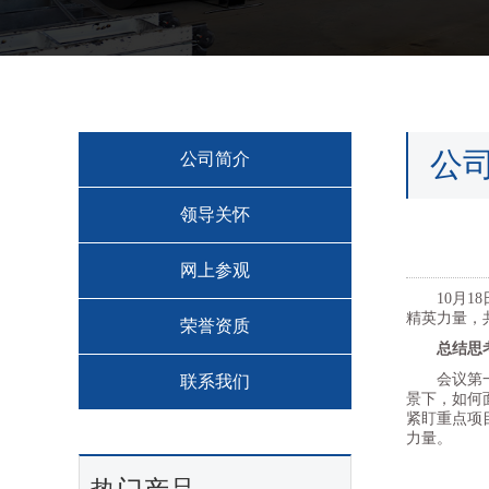
公
公司简介
领导关怀
网上参观
10月18
精英力量，
荣誉资质
总结思
会议第一天
联系我们
景下，如何
紧盯重点项
力量。