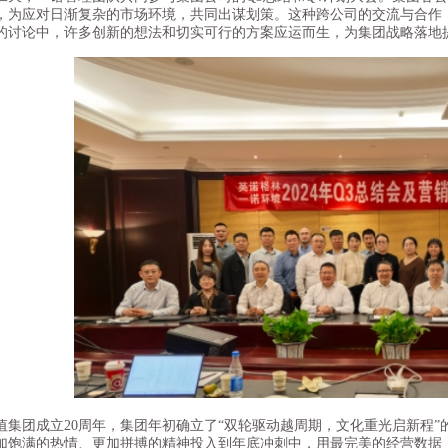
，为应对日渐复杂的市场环境，共同出谋划策。这种跨公司的交流与合作
的讨论中，许多创新的想法和切实可行的方案应运而生，为集团战略落地
团成立20周年，集团年初确立了“双轮驱动越周期，文化重光启新程”的
加饱满的热情、更加拼搏的精神投入到年底冲刺中，用最完美的经营数据