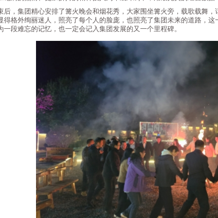
，集团精心安排了篝火晚会和烟花秀，大家围坐篝火旁，载歌载舞，话
显得格外绚丽迷人，照亮了每个人的脸庞，也照亮了集团未来的道路，这
为一段难忘的记忆，也一定会记入集团发展的又一个里程碑。