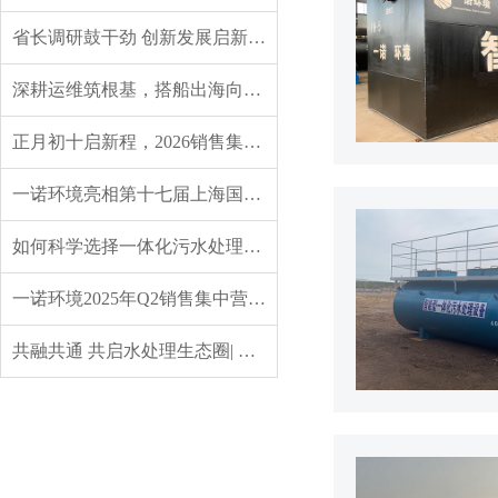
省长调研鼓干劲 创新发展启新程——辽宁省委副书记、省长王新伟莅临一诺环境调研指导
深耕运维筑根基，搭船出海向未来｜一诺环境 2026 年度盛典圆满举行
正月初十启新程，2026销售集中营燃情开营，聚力攻坚创佳绩！
一诺环境亮相第十七届上海国际水展，创新水科技引领绿色未来
如何科学选择一体化污水处理设备？实用指南来了
一诺环境2025年Q2销售集中营：赋能成长，共启新程
共融共通 共启水处理生态圈| 英诺格林成立20周年供应商大会定义水处理未来式