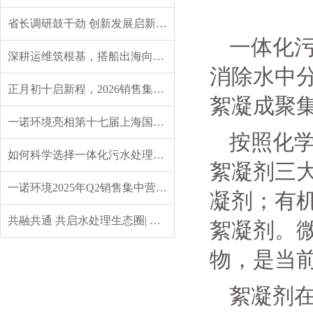
省长调研鼓干劲 创新发展启新程——辽宁省委副书记、省长王新伟莅临一诺环境调研指导
一体化
深耕运维筑根基，搭船出海向未来｜一诺环境 2026 年度盛典圆满举行
消除水中
正月初十启新程，2026销售集中营燃情开营，聚力攻坚创佳绩！
絮凝成聚
一诺环境亮相第十七届上海国际水展，创新水科技引领绿色未来
按照化
如何科学选择一体化污水处理设备？实用指南来了
絮凝剂三
一诺环境2025年Q2销售集中营：赋能成长，共启新程
凝剂；有
共融共通 共启水处理生态圈| 英诺格林成立20周年供应商大会定义水处理未来式
絮凝剂。
物，是当
絮凝剂