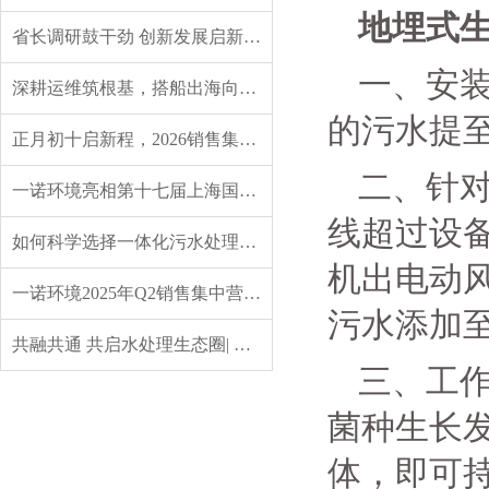
地埋式
省长调研鼓干劲 创新发展启新程——辽宁省委副书记、省长王新伟莅临一诺环境调研指导
一、安
深耕运维筑根基，搭船出海向未来｜一诺环境 2026 年度盛典圆满举行
的污水提
正月初十启新程，2026销售集中营燃情开营，聚力攻坚创佳绩！
二、针
一诺环境亮相第十七届上海国际水展，创新水科技引领绿色未来
线超过设备
如何科学选择一体化污水处理设备？实用指南来了
机出电动
一诺环境2025年Q2销售集中营：赋能成长，共启新程
污水添加至
共融共通 共启水处理生态圈| 英诺格林成立20周年供应商大会定义水处理未来式
三、工
菌种生长
体，即可