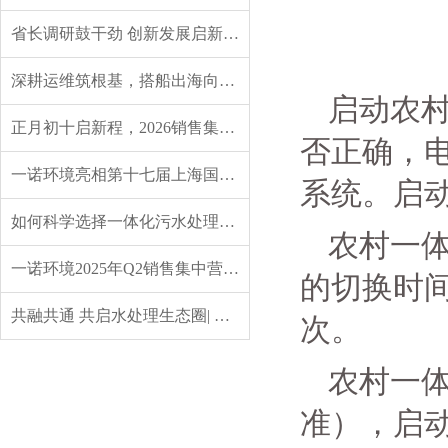
省长调研鼓干劲 创新发展启新程——辽宁省委副书记、省长王新伟莅临一诺环境调研指导
深耕运维筑根基，搭船出海向未来｜一诺环境 2026 年度盛典圆满举行
启动农
正月初十启新程，2026销售集中营燃情开营，聚力攻坚创佳绩！
否正确，
一诺环境亮相第十七届上海国际水展，创新水科技引领绿色未来
系统。启
如何科学选择一体化污水处理设备？实用指南来了
农村一
一诺环境2025年Q2销售集中营：赋能成长，共启新程
的切换时
共融共通 共启水处理生态圈| 英诺格林成立20周年供应商大会定义水处理未来式
次。
农村一
准），启