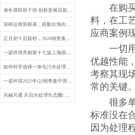
在购买地
省长调研鼓干劲 创新发展启新程——辽宁省委副书记、省长王新伟莅临一诺环境调研指导
料，在工
深耕运维筑根基，搭船出海向未来｜一诺环境 2026 年度盛典圆满举行
应商案例
正月初十启新程，2026销售集中营燃情开营，聚力攻坚创佳绩！
一切用事
一诺环境亮相第十七届上海国际水展，创新水科技引领绿色未来
优越性能
如何科学选择一体化污水处理设备？实用指南来了
考察其现
一诺环境2025年Q2销售集中营：赋能成长，共启新程
常的关键
共融共通 共启水处理生态圈| 英诺格林成立20周年供应商大会定义水处理未来式
很多单位
标准没在
因为处理