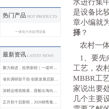
水进行集
是设备比
热门产品
HOT PRODUCTS
章小编就
择
？
一体化污水处理设备
农村一
最新资讯
LATEST NEWS
1、要
工艺，农
聚力精进，拓势新程｜一诺环境 2026 年 Q3 销售集中营圆满收官
MBBR工
省长调研鼓干劲 创新发展启新程——辽宁省委副书记、省长王新伟莅临一诺环境调研指导
家说出要
深耕运维筑根基，搭船出海向未来｜一诺环境 2026 年度盛典圆满举行
几个主要
正月初十启新程，2026销售集中营燃情开营，聚力攻坚创佳绩！
需要了解