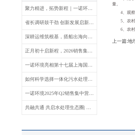
量。
聚力精进，拓势新程｜一诺环境 2026 年 Q3 销售集中营圆满收官
4、观
5、农
省长调研鼓干劲 创新发展启新程——辽宁省委副书记、省长王新伟莅临一诺环境调研指导
6、农
深耕运维筑根基，搭船出海向未来｜一诺环境 2026 年度盛典圆满举行
上一篇:
正月初十启新程，2026销售集中营燃情开营，聚力攻坚创佳绩！
一诺环境亮相第十七届上海国际水展，创新水科技引领绿色未来
如何科学选择一体化污水处理设备？实用指南来了
一诺环境2025年Q2销售集中营：赋能成长，共启新程
共融共通 共启水处理生态圈| 英诺格林成立20周年供应商大会定义水处理未来式