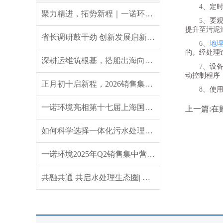
4、定
聚力精进，拓势新程｜一诺环境 2026 年 Q3 销售集中营圆满收官
5、要
提升至污泥
省长调研鼓干劲 创新发展启新程——辽宁省委副书记、省长王新伟莅临一诺环境调研指导
6、
地
的。经处理
深耕运维筑根基，搭船出海向未来｜一诺环境 2026 年度盛典圆满举行
7、设
动控制程序
正月初十启新程，2026销售集中营燃情开营，聚力攻坚创佳绩！
8、使
一诺环境亮相第十七届上海国际水展，创新水科技引领绿色未来
上一篇:
如何科学选择一体化污水处理设备？实用指南来了
一诺环境2025年Q2销售集中营：赋能成长，共启新程
共融共通 共启水处理生态圈| 英诺格林成立20周年供应商大会定义水处理未来式