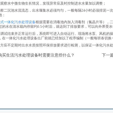
时观察水中微生物生长情况，发现异常应及时控制进水水量加以调整；
观察二沉池水流流态，出水堰集水必须均匀，一般每隔24小时必须排泥一
池；
埋式一体化污水处理设备
根据需要在消毒池内加入消毒剂（氯晶片等），
过的水在清水箱内停留约0.5小时后，就达到了排放要求，可以向外界受
备调试结束并正常运行后，系统即可进入自动运行。现场将水泵、风机的操
，在一体化污水处理设备出厂前就已经加以了程序编制（一般每班各切换
用方应不定期对出水水质按照环保排放要求进行检测，以保证一体化污水
在购买生活污水处理设备时需要注意些什么？
下一