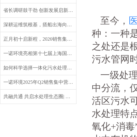
省长调研鼓干劲 创新发展启新程——辽宁省委副书记、省长王新伟莅临一诺环境调研指导
至今，
深耕运维筑根基，搭船出海向未来｜一诺环境 2026 年度盛典圆满举行
种：一种
正月初十启新程，2026销售集中营燃情开营，聚力攻坚创佳绩！
之处还是
一诺环境亮相第十七届上海国际水展，创新水科技引领绿色未来
污水管网
如何科学选择一体化污水处理设备？实用指南来了
一级处
一诺环境2025年Q2销售集中营：赋能成长，共启新程
中分流，
共融共通 共启水处理生态圈| 英诺格林成立20周年供应商大会定义水处理未来式
活区污水
水处理特
氧化+消