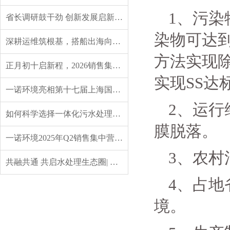
1、污染
省长调研鼓干劲 创新发展启新程——辽宁省委副书记、省长王新伟莅临一诺环境调研指导
染物可达
深耕运维筑根基，搭船出海向未来｜一诺环境 2026 年度盛典圆满举行
方法实现
正月初十启新程，2026销售集中营燃情开营，聚力攻坚创佳绩！
实现SS达
一诺环境亮相第十七届上海国际水展，创新水科技引领绿色未来
2、运
如何科学选择一体化污水处理设备？实用指南来了
膜脱落。
一诺环境2025年Q2销售集中营：赋能成长，共启新程
3、农
共融共通 共启水处理生态圈| 英诺格林成立20周年供应商大会定义水处理未来式
4、占
境。