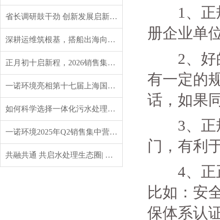
1、正
省长调研鼓干劲 创新发展启新程——辽宁省委副书记、省长王新伟莅临一诺环境调研指导
册企业单
深耕运维筑根基，搭船出海向未来｜一诺环境 2026 年度盛典圆满举行
2、好的
正月初十启新程，2026销售集中营燃情开营，聚力攻坚创佳绩！
有一定的
一诺环境亮相第十七届上海国际水展，创新水科技引领绿色未来
话，如果同
如何科学选择一体化污水处理设备？实用指南来了
3、正规
一诺环境2025年Q2销售集中营：赋能成长，共启新程
门，有利
共融共通 共启水处理生态圈| 英诺格林成立20周年供应商大会定义水处理未来式
4、正正
比如：安全
保体系认