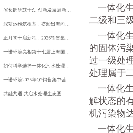
一体化
省长调研鼓干劲 创新发展启新程——辽宁省委副书记、省长王新伟莅临一诺环境调研指导
二级和三
深耕运维筑根基，搭船出海向未来｜一诺环境 2026 年度盛典圆满举行
一体化
正月初十启新程，2026销售集中营燃情开营，聚力攻坚创佳绩！
的固体污
一诺环境亮相第十七届上海国际水展，创新水科技引领绿色未来
过一级处理
如何科学选择一体化污水处理设备？实用指南来了
处理属于
一诺环境2025年Q2销售集中营：赋能成长，共启新程
一体化
共融共通 共启水处理生态圈| 英诺格林成立20周年供应商大会定义水处理未来式
解状态的有
机污染物
一体化